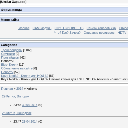
[
UkrSat Харьков
]
Форма входа
Меню сайта
Главная
CAM-модуль
СПУТНИКОВОЕ ТВ
Список каналов Укр
Списо
Что? Где? Зачем?
Описание ресиверов
HDTV
Categories
Транспондеры
[1102]
Спутники
[9]
Провайдеры
[42]
Новости
Biss- Ключи
[17]
Обновление на сайте
[0]
Новости
[57]
Keys Nod32 - Ключи для НОД 32
[81]
Keys Nod32 - Ключи для НОД 32 Свежие ключи для ESET NOD32 Antivirus и Smart Secu
Главная
»
2014
»
Квітень
29 Квітня, Вівторок
23:48
30.04.2014
(0)
28 Квітня, Понеділок
23:47
29.04.2014
(0)