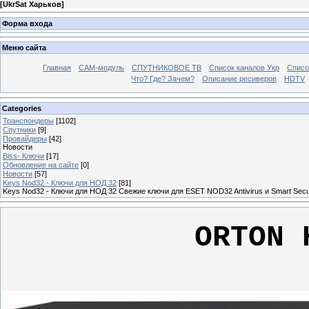
[UkrSat Харьков]
Форма входа
Меню сайта
Главная
CAM-модуль
СПУТНИКОВОЕ ТВ
Список каналов Укр
Списо
Что? Где? Зачем?
Описание ресиверов
HDTV
Categories
Транспондеры
[1102]
Спутники
[9]
Провайдеры
[42]
Новости
Biss- Ключи
[17]
Обновление на сайте
[0]
Новости
[57]
Keys Nod32 - Ключи для НОД 32
[81]
Keys Nod32 - Ключи для НОД 32 Свежие ключи для ESET NOD32 Antivirus и Smart Secu
ORTON 