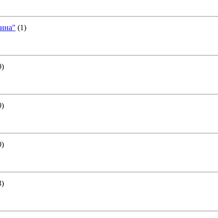
аина"
(1)
0)
0)
0)
3)