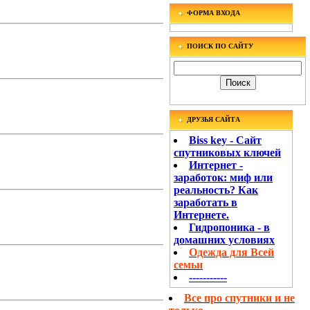
ФОРМА ВХОДА
ПОИСК ПО САЙТУ
ДРУЗЬЯ САЙТА
Biss key - Сайт
спутниковых ключей
Интернет -
заработок: миф или
реальность? Как
заработать в
Интернете.
Гидропоника - в
домашних условиях
Одежда для Всей
семьи
-----------
Все про спутники и не