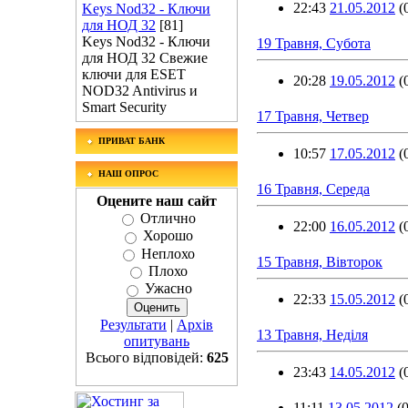
22:43
21.05.2012
(
Keys Nod32 - Ключи
для НОД 32
[81]
Keys Nod32 - Ключи
19 Травня, Субота
для НОД 32 Свежие
ключи для ESET
20:28
19.05.2012
(
NOD32 Antivirus и
Smart Security
17 Травня, Четвер
ПРИВАТ БАНК
10:57
17.05.2012
(
НАШ ОПРОС
16 Травня, Середа
Оцените наш сайт
Отлично
22:00
16.05.2012
(
Хорошо
Неплохо
15 Травня, Вівторок
Плохо
Ужасно
22:33
15.05.2012
(
Результати
|
Архів
13 Травня, Неділя
опитувань
Всього відповідей:
625
23:43
14.05.2012
(
11:11
13.05.2012
(0