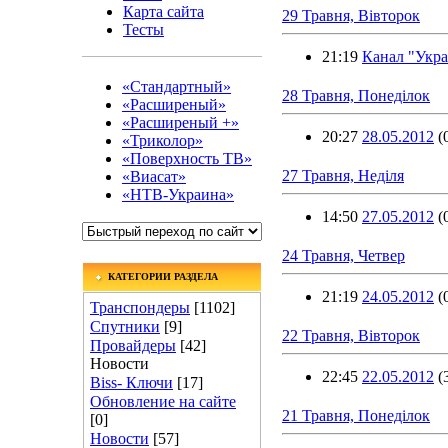
Карта сайта
29 Травня, Вівторок
Тесты
21:19
Канал "Укр
«Стандартный»
28 Травня, Понеділок
«Расширеный»
«Расширеный +»
20:27
28.05.2012
(
«Триколор»
«Поверхность ТВ»
27 Травня, Неділя
«Виасат»
«НТВ-Украина»
14:50
27.05.2012
(
24 Травня, Четвер
КАТЕГОРИИ РАЗДЕЛА
21:19
24.05.2012
(
Транспондеры
[1102]
Спутники
[9]
22 Травня, Вівторок
Провайдеры
[42]
Новости
22:45
22.05.2012
(
Biss- Ключи
[17]
Обновление на сайте
21 Травня, Понеділок
[0]
Новости
[57]