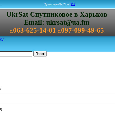
1
Приветствуем Вас
Гість
|
RSS
UkrSat Спутниковое в Харьков
Email: ukrsat@ua.fm
063-625-14-01
097-099-49-65
т.
т.
од
ь
0)