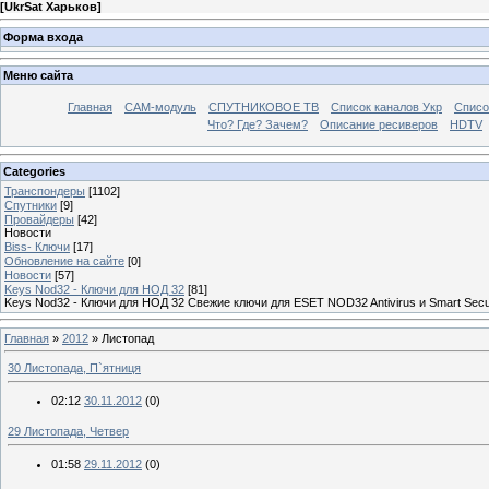
[
UkrSat Харьков
]
Форма входа
Меню сайта
Главная
CAM-модуль
СПУТНИКОВОЕ ТВ
Список каналов Укр
Списо
Что? Где? Зачем?
Описание ресиверов
HDTV
Categories
Транспондеры
[1102]
Спутники
[9]
Провайдеры
[42]
Новости
Biss- Ключи
[17]
Обновление на сайте
[0]
Новости
[57]
Keys Nod32 - Ключи для НОД 32
[81]
Keys Nod32 - Ключи для НОД 32 Свежие ключи для ESET NOD32 Antivirus и Smart Secu
Главная
»
2012
»
Листопад
30 Листопада, П`ятниця
02:12
30.11.2012
(0)
29 Листопада, Четвер
01:58
29.11.2012
(0)