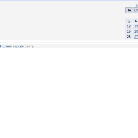
«
Пн
Вт
5
6
12
13
19
20
26
27
Полная версия сайта