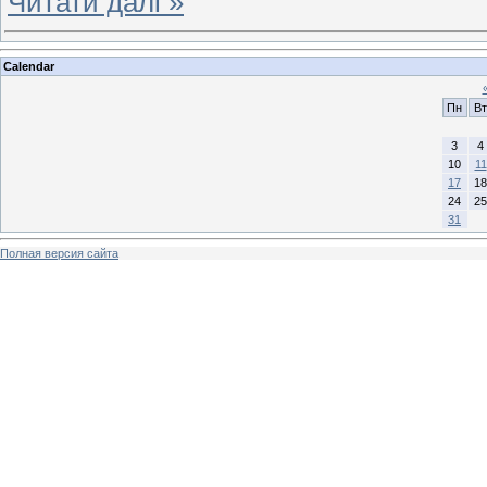
Читати далі »
Calendar
Пн
Вт
3
4
10
11
17
18
24
25
31
Полная версия сайта